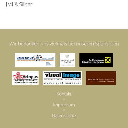
JMLA Silber
Wir bedanken uns vielmals bei unseren Sponsoren
Kontakt
Impressum
Datenschutz